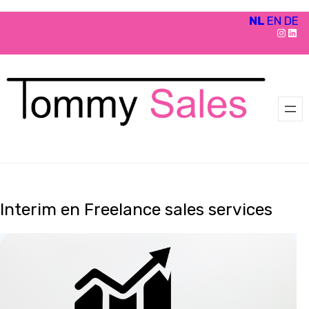
NL
EN
DE
Skip
Insta
LinkedIn company p
to
content
Interim en Freelance sales services